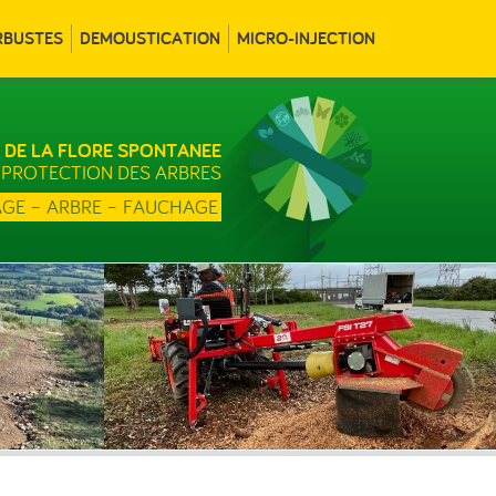
RBUSTES
DEMOUSTICATION
MICRO-INJECTION
DE LA FLORE SPONTANEE
N
 PROTECTION DES ARBRES
GE – ARBRE – FAUCHAGE